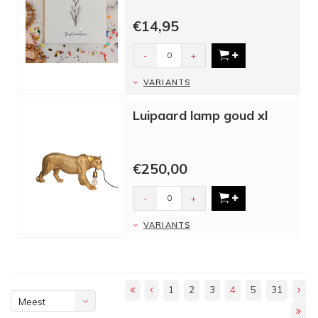
Dit tegeltje met je eigen
€14,95
geboortebloem is leuk om te krijgen,
maar ...
-
+
VARIANTS
Luipaard lamp goud xl
€250,00
-
+
VARIANTS
1
2
3
4
5
31
Meest