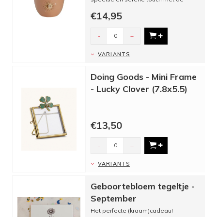
‘Lovely Cups’ – perfect voor je...
€14,95
-
+
VARIANTS
Doing Goods - Mini Frame
- Lucky Clover (7.8x5.5)
€13,50
-
+
VARIANTS
Geboortebloem tegeltje -
September
Het perfecte (kraam)cadeau!