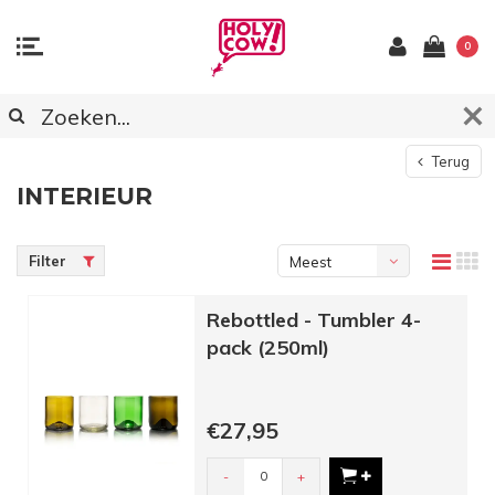
0
Terug
INTERIEUR
Filter
Meest
bekeken
Rebottled - Tumbler 4-
pack (250ml)
€27,95
-
+