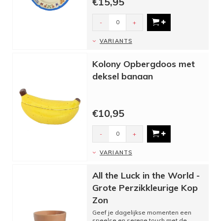
€15,95
-
+
VARIANTS
Kolony Opbergdoos met
deksel banaan
€10,95
-
+
VARIANTS
All the Luck in the World -
Grote Perzikkleurige Kop
Zon
Geef je dagelijkse momenten een
speelse en serene touch met de