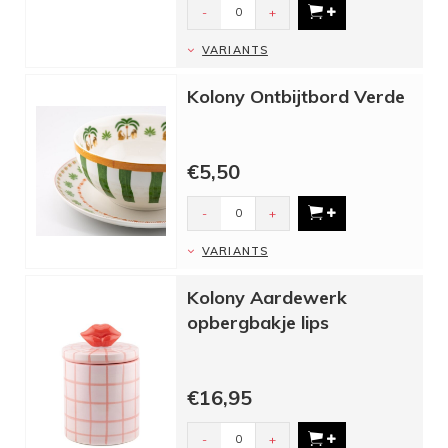
-
+
VARIANTS
Kolony Ontbijtbord Verde
€5,50
-
+
VARIANTS
Kolony Aardewerk
opbergbakje lips
€16,95
-
+