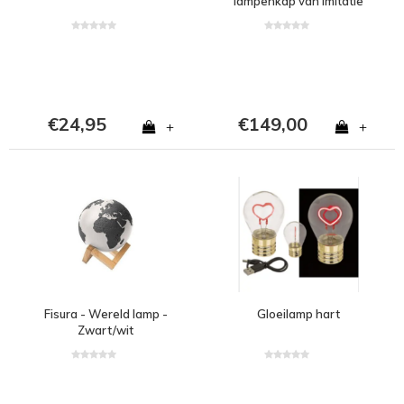
lampenkap van imitatie
bont
€24,95
€149,00
+
+
Fisura - Wereld lamp -
Gloeilamp hart
Zwart/wit