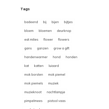
Tags
badeend
bij
bijen
bijtjes
bloem
bloemen
deurknop
eat milies
flower
flowers
gans
ganzen
grow a gift
handenwarmer
hond
honden
kat
katten
luiaard
mok borsten
mok piemel
mok piemels
muziek
muzieknoot
nachtlampje
pimpelmees
pistool vaas