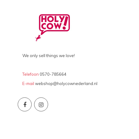
We only sell things we love!
Telefoon
0570-785664
E-mail
webshop@holycownederland.nl