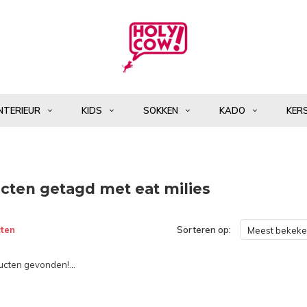
NTERIEUR
KIDS
SOKKEN
KADO
KER
cten getagd met eat milies
ten
Sorteren op:
Meest bekek
cten gevonden!...