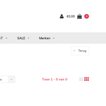
€0,00
0
ST
SALE
Merken
Terug
Toon 1 - 0 van 0
en