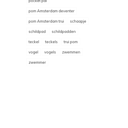
pocket pal
pom Amsterdam deventer
pom Amsterdam trui
schaapje
schildpad
schildpadden
teckel
teckels
trui pom
vogel
vogels
zwemmen
zwemmer