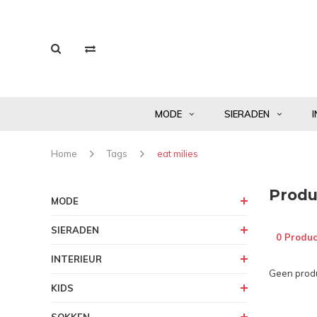
MODE
SIERADEN
I
Home
Tags
eat milies
Produ
MODE
SIERADEN
0 Produc
INTERIEUR
Geen produ
KIDS