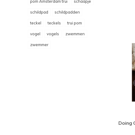
pom Amsterdam trui
schaapje
schildpad
schildpadden
teckel
teckels
trui pom
vogel
vogels
zwemmen
zwemmer
Doing 