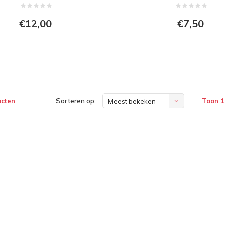
€12,00
€7,50
ucten
Sorteren op:
Toon 1
Meest bekeken