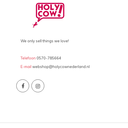
We only sell things we love!
Telefoon
0570-785664
E-mail
webshop@holycownederland.nl