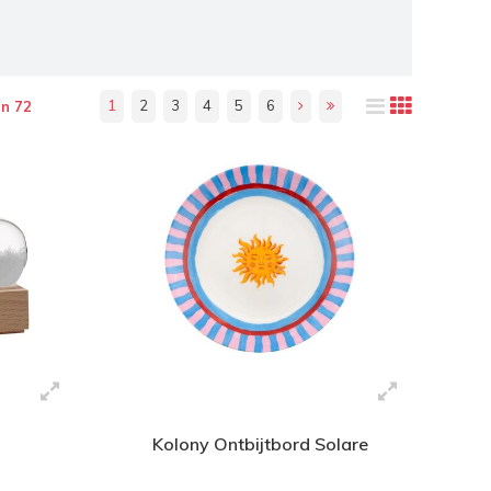
1
2
3
4
5
6
an 72
Kolony Ontbijtbord Solare