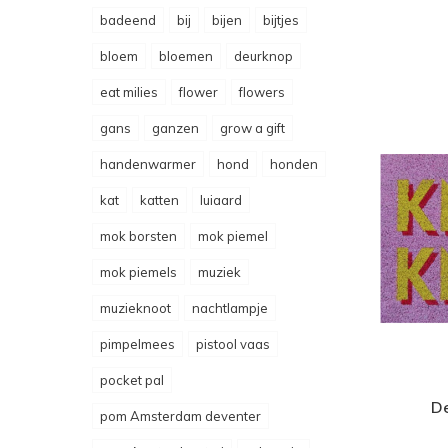
badeend
bij
bijen
bijtjes
bloem
bloemen
deurknop
eat milies
flower
flowers
gans
ganzen
grow a gift
handenwarmer
hond
honden
kat
katten
luiaard
mok borsten
mok piemel
mok piemels
muziek
muzieknoot
nachtlampje
pimpelmees
pistool vaas
pocket pal
De
pom Amsterdam deventer