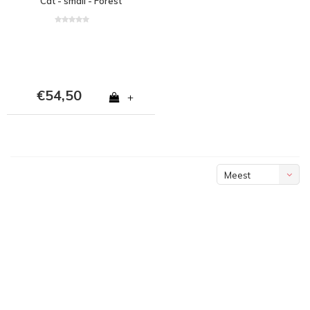
Cat - small - Forest
€54,50
+
Meest
bekeken