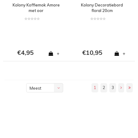
Kolony Koffiemok Amore
Kolony Decoratiebord
met oor
floral 20cm
€4,95
€10,95
+
+
1
2
3
Meest
bekeken