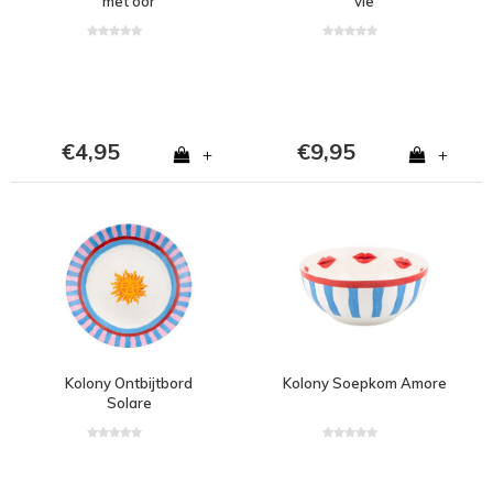
met oor
vie
€4,95
€9,95
+
+
Kolony Ontbijtbord
Kolony Soepkom Amore
Solare