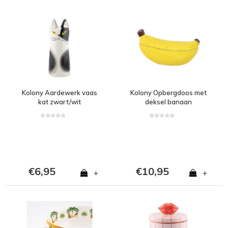
Kolony Aardewerk vaas
Kolony Opbergdoos met
kat zwart/wit
deksel banaan
€6,95
€10,95
+
+