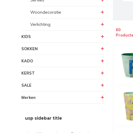
Servies
Woondecoratie
Verlichting
60
Product
KIDS
SOKKEN
KADO
KERST
SALE
Merken
usp sidebar title