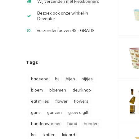
Wij verzenden met Fietskoeriers
Bezoek ook onze winkel in
Deventer
Verzenden boven 49,- GRATIS
Tags
badeend
bij
bijen
bijtjes
bloem
bloemen
deurknop
eat milies
flower
flowers
gans
ganzen
grow a gift
handenwarmer
hond
honden
kat
katten
luiaard