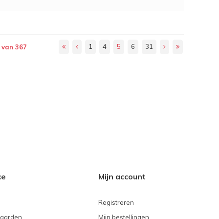
1
4
5
6
31
 van 367
ce
Mijn account
Registreren
aarden
Mijn bestellingen