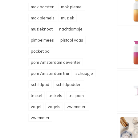
mok borsten
mok piemel
mok piemels
muziek
muzieknoot
nachtlampje
pimpelmees
pistool vaas
pocket pal
pom Amsterdam deventer
pom Amsterdam trui
schaapje
schildpad
schildpadden
teckel
teckels
trui pom
vogel
vogels
zwemmen
zwemmer