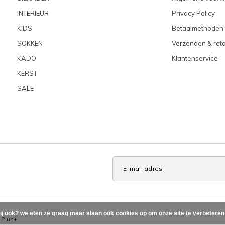
INTERIEUR
Privacy Policy
KIDS
Betaalmethoden
SOKKEN
Verzenden & ret
KADO
Klantenservice
KERST
SALE
ij ook? we eten ze graag maar slaan ook cookies op om onze site te verbetere
x
Plus+