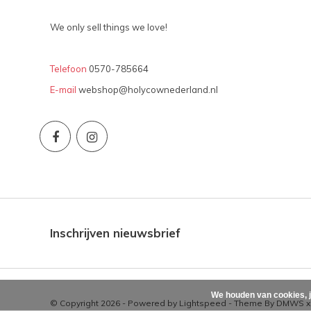
We only sell things we love!
Telefoon
0570-785664
E-mail
webshop@holycownederland.nl
Inschrijven nieuwsbrief
We houden van cookies, j
© Copyright 2026 - Powered by
Lightspeed
- Theme By
DMWS