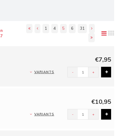
1
4
5
6
31
an
67
€7,95
VARIANTS
-
+
€10,95
VARIANTS
-
+