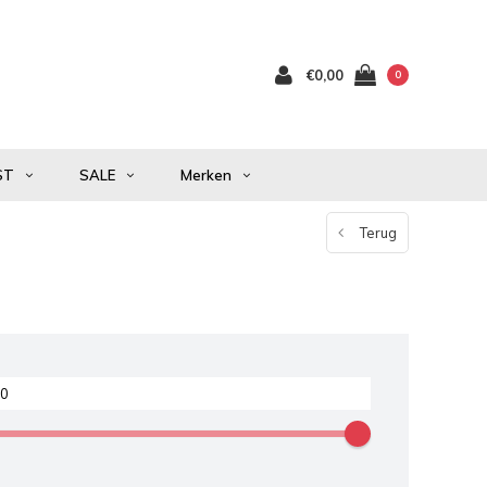
€0,00
0
ST
SALE
Merken
Terug