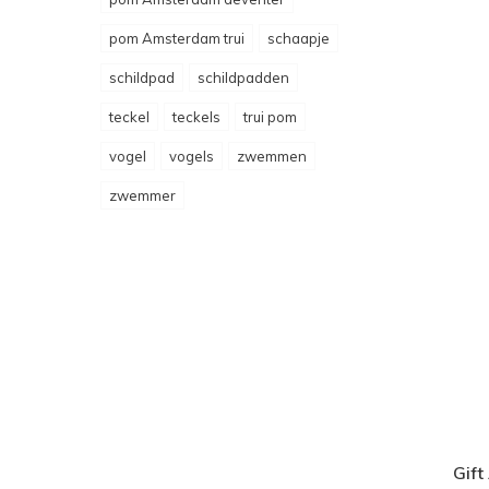
pom Amsterdam trui
schaapje
schildpad
schildpadden
teckel
teckels
trui pom
vogel
vogels
zwemmen
zwemmer
Gift