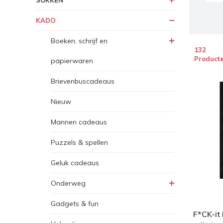
SOKKEN
KADO
Boeken, schrijf en
132
Product
papierwaren
Brievenbuscadeaus
Nieuw
Mannen cadeaus
Puzzels & spellen
Geluk cadeaus
Onderweg
Gadgets & fun
F*CK-it 