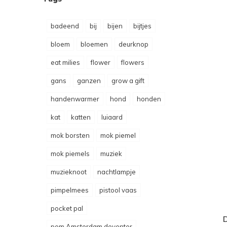
badeend
bij
bijen
bijtjes
bloem
bloemen
deurknop
eat milies
flower
flowers
gans
ganzen
grow a gift
handenwarmer
hond
honden
kat
katten
luiaard
mok borsten
mok piemel
mok piemels
muziek
muzieknoot
nachtlampje
pimpelmees
pistool vaas
pocket pal
pom Amsterdam deventer