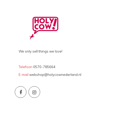
We only sell things we love!
Telefoon
0570-785664
E-mail
webshop@holycownederland.nl