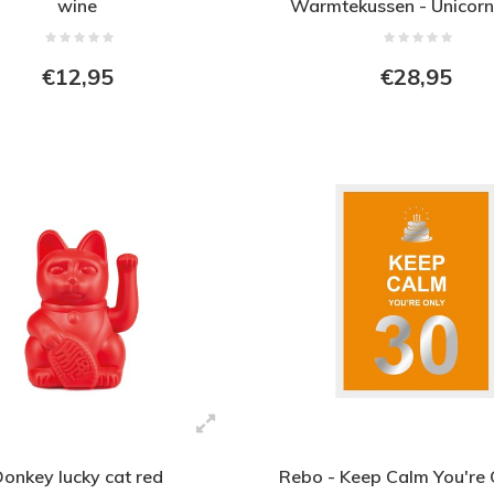
wine
Warmtekussen - Unicor
€12,95
€28,95
Donkey lucky cat red
Rebo - Keep Calm You're 