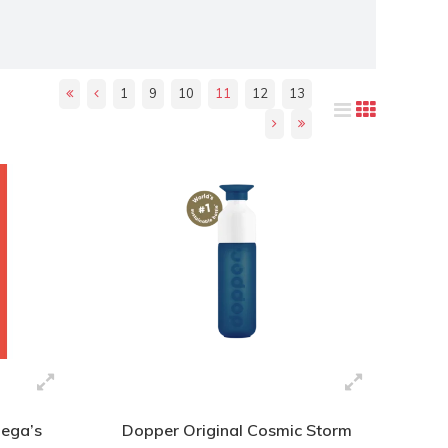
1
9
10
11
12
13
llega’s
Dopper Original Cosmic Storm