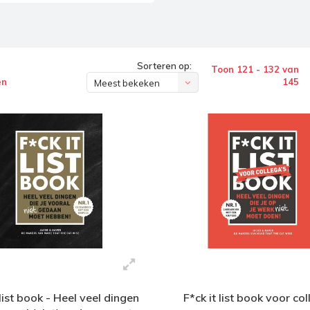
Sorteren op:
Toon 121 - 132 van
en
145
Meest bekeken
list book - Heel veel dingen
F*ck it list book voor co