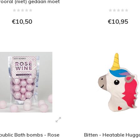
 vooral (niet) gedaan moet
hebben
€10,50
€10,95
epublic Bath bombs - Rose
Bitten - Heatable Hugga