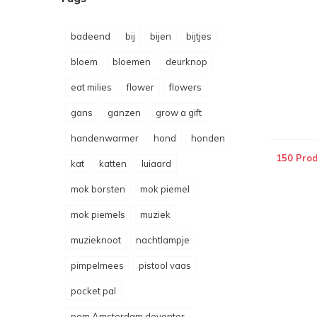
badeend
bij
bijen
bijtjes
bloem
bloemen
deurknop
eat milies
flower
flowers
gans
ganzen
grow a gift
handenwarmer
hond
honden
150 Pro
kat
katten
luiaard
mok borsten
mok piemel
mok piemels
muziek
muzieknoot
nachtlampje
pimpelmees
pistool vaas
pocket pal
pom Amsterdam deventer