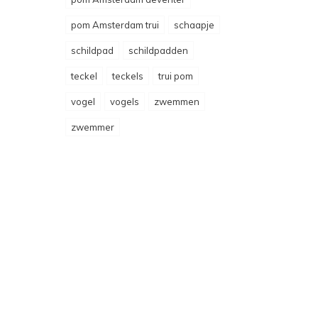
pom Amsterdam trui
schaapje
schildpad
schildpadden
teckel
teckels
trui pom
vogel
vogels
zwemmen
zwemmer