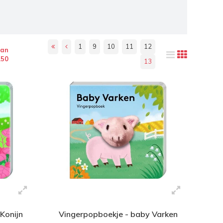
1
9
10
11
12
van
150
13
Konijn
Vingerpopboekje - baby Varken