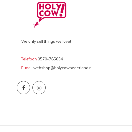
We only sell things we love!
Telefoon
0570-785664
E-mail
webshop@holycownederland.nl