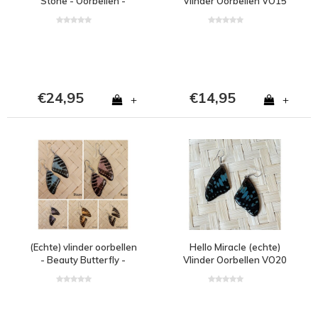
Stone - Oorbellen -
Vlinder Oorbellen VO15
Rozenkwarts
€24,95
€14,95
+
+
(Echte) vlinder oorbellen
Hello Miracle (echte)
- Beauty Butterfly -
Vlinder Oorbellen VO20
(Diverse kleuren)