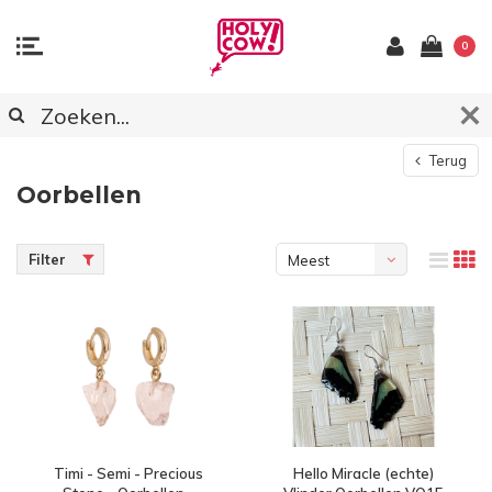
0
Terug
Oorbellen
Filter
Meest
bekeken
Timi - Semi - Precious
Hello Miracle (echte)