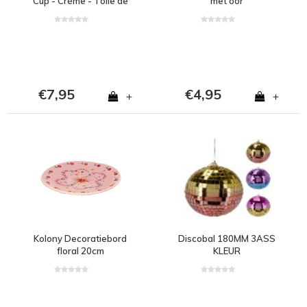
Cup - Crème - Toile de
met oor
rice Print
€7,95
€4,95
+
+
Kolony Decoratiebord
Discobal 180MM 3ASS
floral 20cm
KLEUR