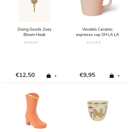
Doing Goods Zoey
Vondels Ceramic
Bloem Haak
espresso cup OH LA LA
beige 80ml
€12,50
€9,95
+
+