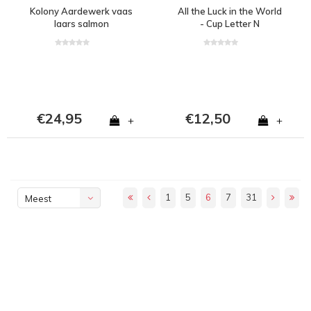
Kolony Aardewerk vaas
All the Luck in the World
laars salmon
- Cup Letter N
€24,95
€12,50
+
+
1
5
6
7
31
Meest
bekeken