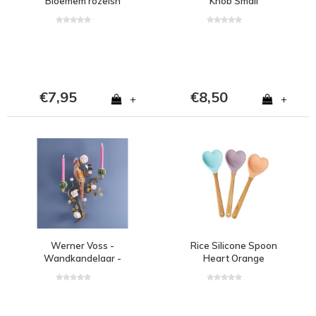
Bloemem rozeish
Knob Small
€7,95
€8,50
+
+
Werner Voss -
Rice Silicone Spoon
Wandkandelaar -
Heart Orange
Papegaai -
Handgeschilderd - 39,5
x 12 x 59 cm