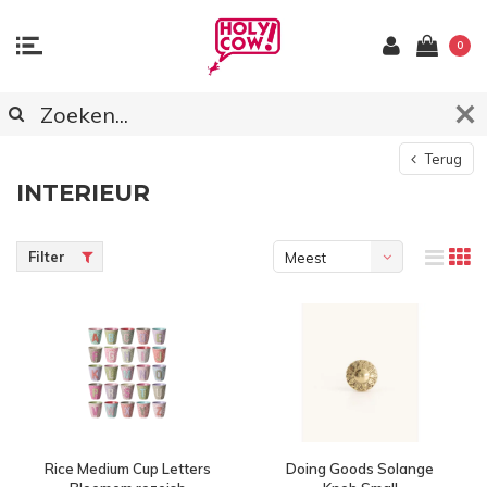
0
Terug
INTERIEUR
Filter
Meest
bekeken
Rice Medium Cup Letters
Doing Goods Solange