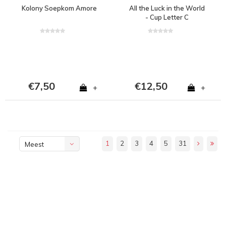
Kolony Soepkom Amore
All the Luck in the World
- Cup Letter C
€7,50
€12,50
+
+
1
2
3
4
5
31
Meest
bekeken