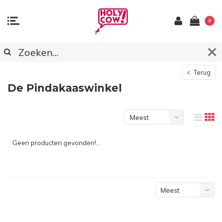
0
Terug
De Pindakaaswinkel
Meest
bekeken
Geen producten gevonden!...
Meest
bekeken