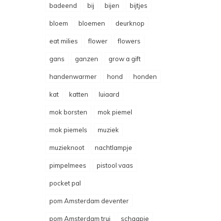
badeend
bij
bijen
bijtjes
bloem
bloemen
deurknop
eat milies
flower
flowers
gans
ganzen
grow a gift
handenwarmer
hond
honden
kat
katten
luiaard
mok borsten
mok piemel
mok piemels
muziek
muzieknoot
nachtlampje
pimpelmees
pistool vaas
pocket pal
pom Amsterdam deventer
pom Amsterdam trui
schaapje