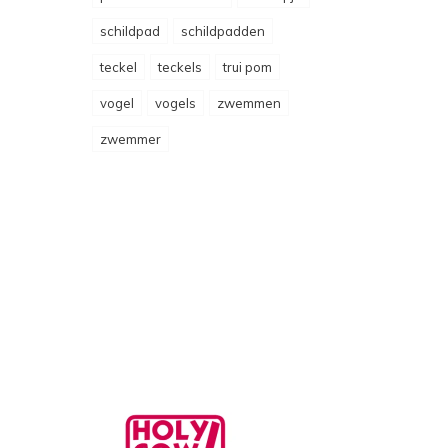
schildpad
schildpadden
teckel
teckels
trui pom
vogel
vogels
zwemmen
zwemmer