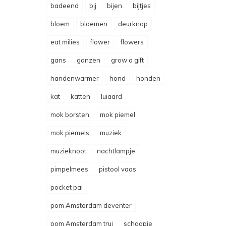
badeend
bij
bijen
bijtjes
bloem
bloemen
deurknop
eat milies
flower
flowers
gans
ganzen
grow a gift
handenwarmer
hond
honden
kat
katten
luiaard
mok borsten
mok piemel
mok piemels
muziek
muzieknoot
nachtlampje
pimpelmees
pistool vaas
pocket pal
pom Amsterdam deventer
pom Amsterdam trui
schaapje