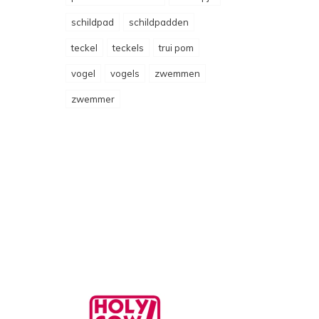
schildpad
schildpadden
teckel
teckels
trui pom
vogel
vogels
zwemmen
zwemmer