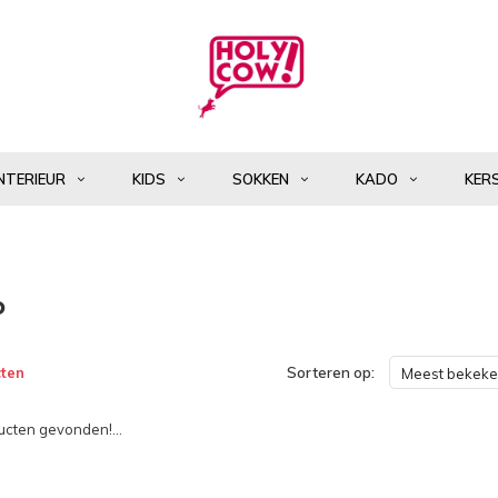
NTERIEUR
KIDS
SOKKEN
KADO
KER
o
ten
Sorteren op:
Meest bekek
cten gevonden!...