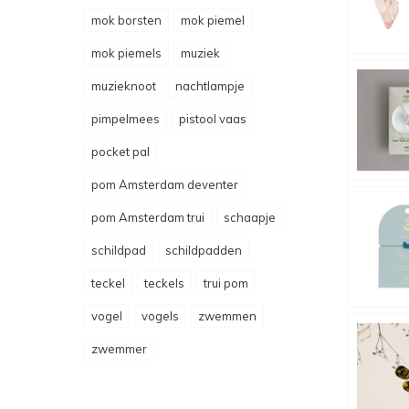
mok borsten
mok piemel
mok piemels
muziek
muzieknoot
nachtlampje
pimpelmees
pistool vaas
pocket pal
pom Amsterdam deventer
pom Amsterdam trui
schaapje
schildpad
schildpadden
teckel
teckels
trui pom
vogel
vogels
zwemmen
zwemmer