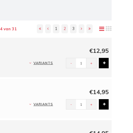
1
2
3
24 van 31
€12,95
VARIANTS
-
+
€14,95
VARIANTS
-
+