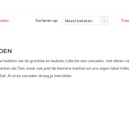
ucten
Sorteren op:
Toon
Meest bekeken
DEN
w hebben we de grootste en leukste collectie aan sieraden, niet alleen v
rken als Timi, maar ook juist de kleinere merken en ons eigen label Hall
 Bali. Al onze sieraden draag je met liefde.