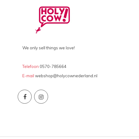
We only sell things we love!
Telefoon
0570-785664
E-mail
webshop@holycownederland.nl