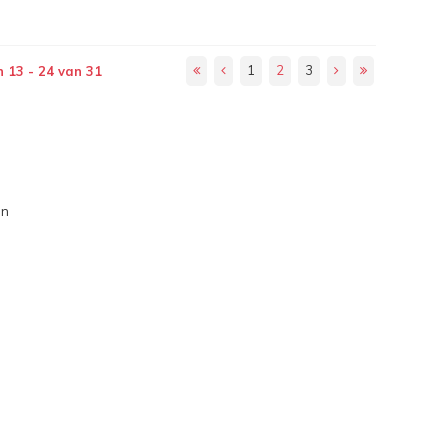
1
2
3
 13 - 24 van 31
an
o