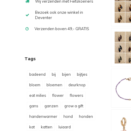
Wij verzenden met Fietskoeriers
Bezoek ook onze winkel in
Deventer
Verzenden boven 49,- GRATIS
Tags
badeend
bij
bijen
bijtjes
bloem
bloemen
deurknop
eat milies
flower
flowers
gans
ganzen
grow a gift
handenwarmer
hond
honden
kat
katten
luiaard