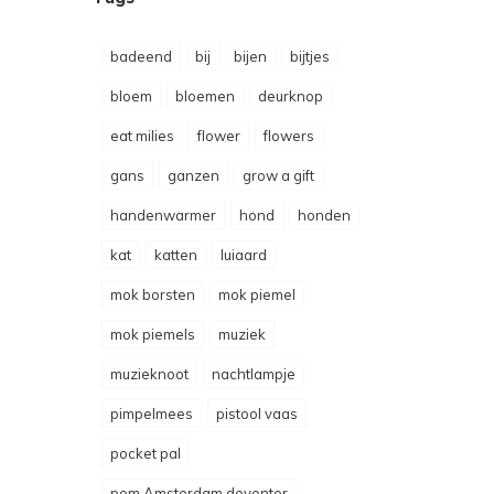
badeend
bij
bijen
bijtjes
bloem
bloemen
deurknop
eat milies
flower
flowers
gans
ganzen
grow a gift
handenwarmer
hond
honden
kat
katten
luiaard
mok borsten
mok piemel
mok piemels
muziek
muzieknoot
nachtlampje
pimpelmees
pistool vaas
pocket pal
pom Amsterdam deventer