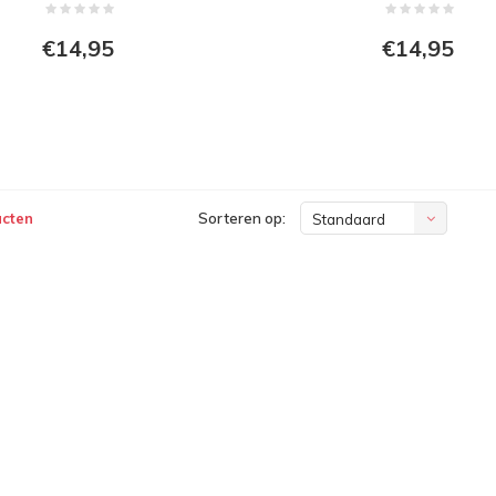
€14,95
€14,95
ucten
Sorteren op:
Standaard