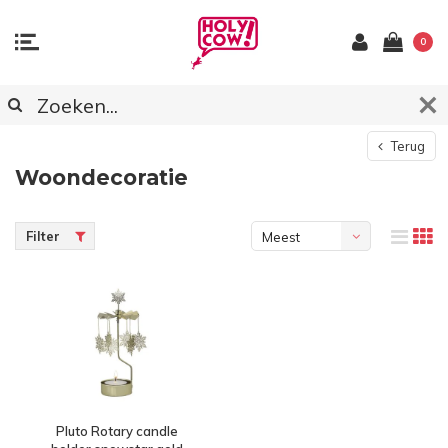
0
Terug
Woondecoratie
Filter
Meest
bekeken
Pluto Rotary candle