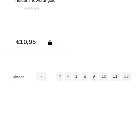
holder snowstar gold
€10,95
+
1
8
9
10
11
12
Meest
bekeken