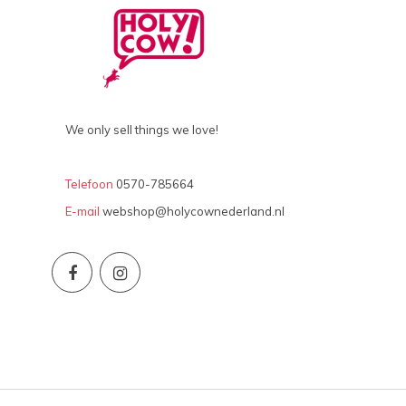
We only sell things we love!
Telefoon
0570-785664
E-mail
webshop@holycownederland.nl