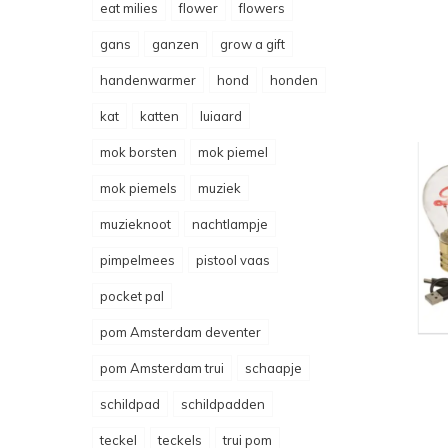
eat milies
flower
flowers
gans
ganzen
grow a gift
handenwarmer
hond
honden
kat
katten
luiaard
mok borsten
mok piemel
mok piemels
muziek
muzieknoot
nachtlampje
pimpelmees
pistool vaas
pocket pal
pom Amsterdam deventer
pom Amsterdam trui
schaapje
schildpad
schildpadden
teckel
teckels
trui pom