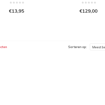
€13,95
€129,00
ucten
Sorteren op:
Meest b