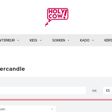
NTERIEUR
KIDS
SOKKEN
KADO
KER
ercandle
tot
ken