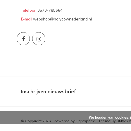
Telefoon
0570-785664
E-mail
webshop@holycownederland.nl
Inschrijven nieuwsbrief
We houden van cookies, j
© Copyright 2026 - Powered by
Lightspeed
- Theme By
DMWS