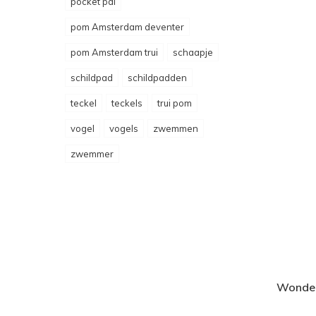
pocket pal
pom Amsterdam deventer
pom Amsterdam trui
schaapje
schildpad
schildpadden
teckel
teckels
trui pom
vogel
vogels
zwemmen
zwemmer
Wonder