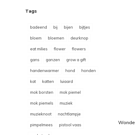
Tags
badeend
bij
bijen
bijtjes
bloem
bloemen
deurknop
eat milies
flower
flowers
gans
ganzen
grow a gift
handenwarmer
hond
honden
kat
katten
luiaard
mok borsten
mok piemel
mok piemels
muziek
muzieknoot
nachtlampje
Wonder
pimpelmees
pistool vaas