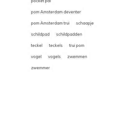
pocket pal
pom Amsterdam deventer
pom Amsterdam trui
schaapje
schildpad
schildpadden
teckel
teckels
trui pom
vogel
vogels
zwemmen
zwemmer