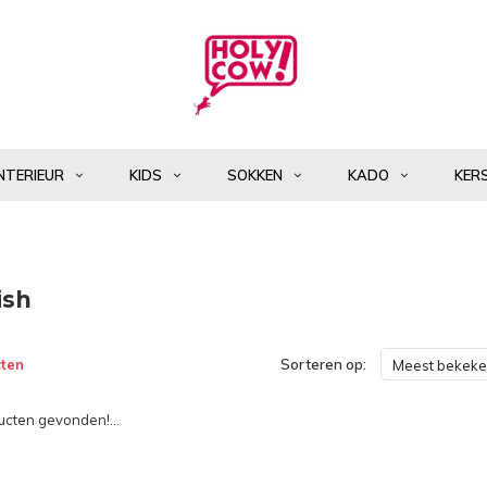
NTERIEUR
KIDS
SOKKEN
KADO
KER
ish
ten
Sorteren op:
Meest bekek
cten gevonden!...