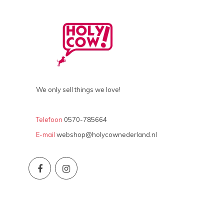
We only sell things we love!
Telefoon
0570-785664
E-mail
webshop@holycownederland.nl