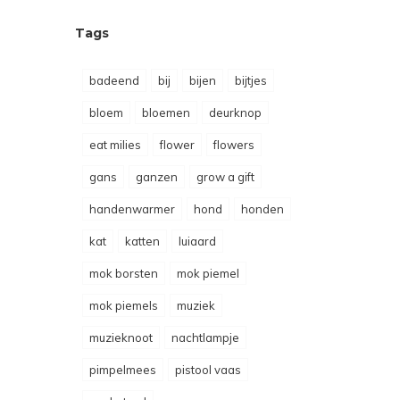
Tags
badeend
bij
bijen
bijtjes
bloem
bloemen
deurknop
eat milies
flower
flowers
gans
ganzen
grow a gift
handenwarmer
hond
honden
kat
katten
luiaard
mok borsten
mok piemel
mok piemels
muziek
muzieknoot
nachtlampje
pimpelmees
pistool vaas