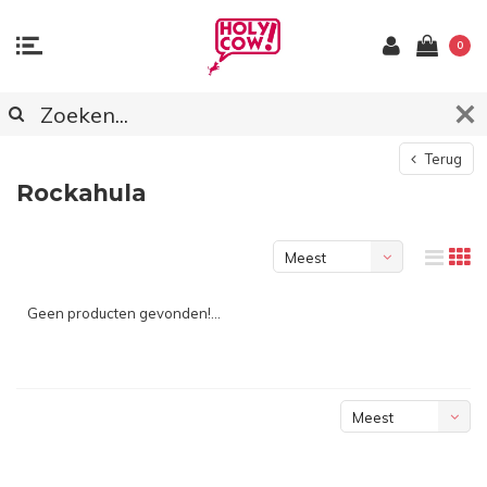
0
Terug
Rockahula
Meest
bekeken
Geen producten gevonden!...
Meest
bekeken