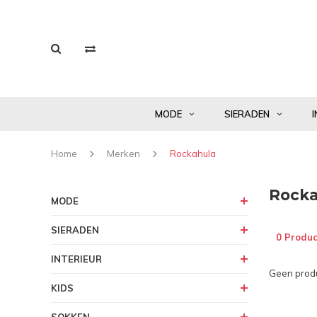
MODE
SIERADEN
I
Home
Merken
Rockahula
Rocka
MODE
SIERADEN
0 Produc
INTERIEUR
Geen produ
KIDS