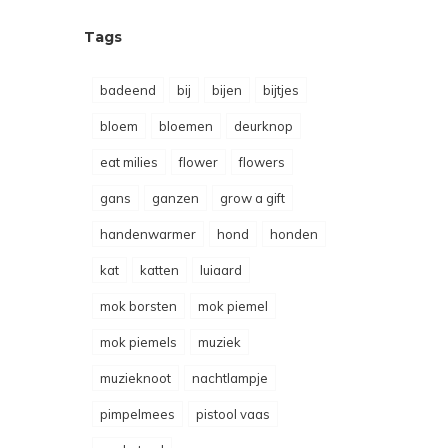
Tags
badeend
bij
bijen
bijtjes
bloem
bloemen
deurknop
eat milies
flower
flowers
gans
ganzen
grow a gift
handenwarmer
hond
honden
kat
katten
luiaard
mok borsten
mok piemel
mok piemels
muziek
muzieknoot
nachtlampje
pimpelmees
pistool vaas