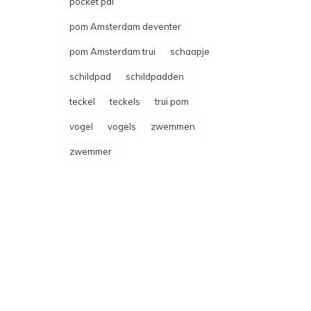
pocket pal
pom Amsterdam deventer
pom Amsterdam trui
schaapje
schildpad
schildpadden
teckel
teckels
trui pom
vogel
vogels
zwemmen
zwemmer