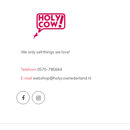
We only sell things we love!
Telefoon
0570-785664
E-mail
webshop@holycownederland.nl