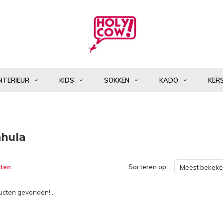
NTERIEUR
KIDS
SOKKEN
KADO
KER
hula
ten
Sorteren op:
Meest bekek
cten gevonden!...