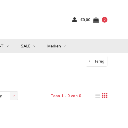
€0,00
0
ST
SALE
Merken
Terug
Toon 1 - 0 van 0
en