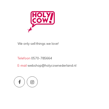
We only sell things we love!
Telefoon
0570-785664
E-mail
webshop@holycownederland.nl