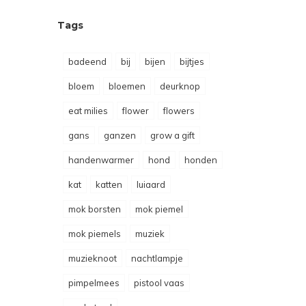
Tags
badeend
bij
bijen
bijtjes
bloem
bloemen
deurknop
eat milies
flower
flowers
gans
ganzen
grow a gift
handenwarmer
hond
honden
kat
katten
luiaard
mok borsten
mok piemel
mok piemels
muziek
muzieknoot
nachtlampje
pimpelmees
pistool vaas