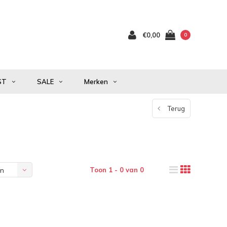
€0,00
0
ST
SALE
Merken
Terug
Toon 1 - 0 van 0
en