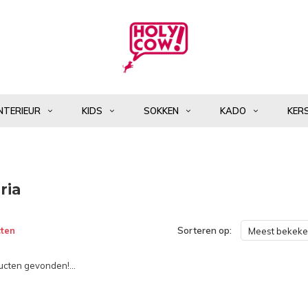
NTERIEUR
KIDS
SOKKEN
KADO
KER
ria
ten
Sorteren op:
Meest bekek
cten gevonden!...