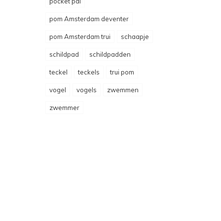
pocket pal
pom Amsterdam deventer
pom Amsterdam trui
schaapje
schildpad
schildpadden
teckel
teckels
trui pom
vogel
vogels
zwemmen
zwemmer