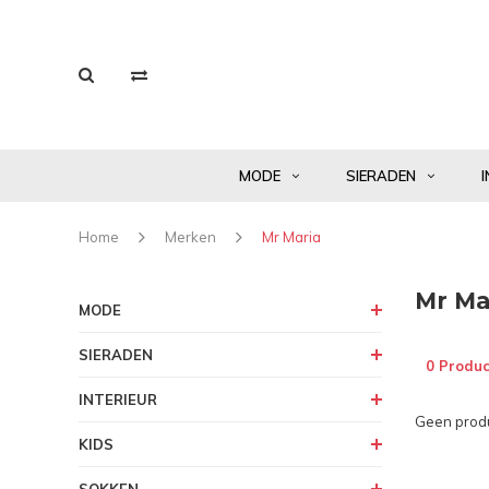
MODE
SIERADEN
I
Home
Merken
Mr Maria
Mr Ma
MODE
SIERADEN
0 Produc
INTERIEUR
Geen produ
KIDS