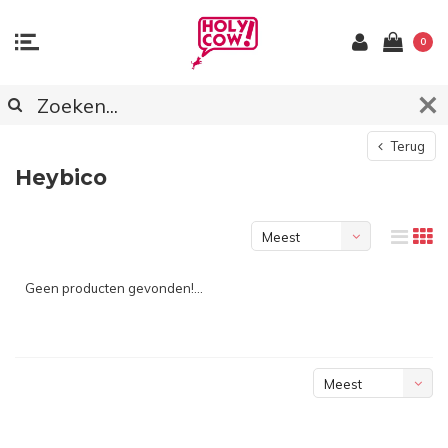
0
Terug
Heybico
Meest
bekeken
Geen producten gevonden!...
Meest
bekeken