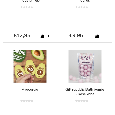
- Cat IQ Test
Cards
€12,95
€9,95
+
+
Avocardio
Gift republic Bath bombs
- Rose wine