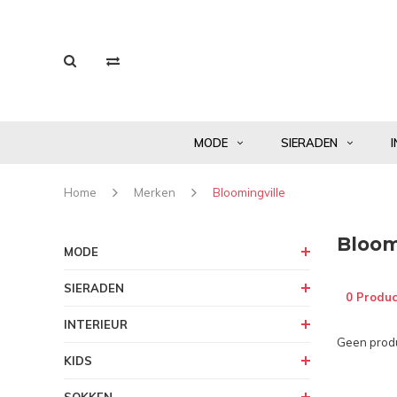
MODE
SIERADEN
I
Home
Merken
Bloomingville
Bloom
MODE
SIERADEN
0 Produc
INTERIEUR
Geen produ
KIDS