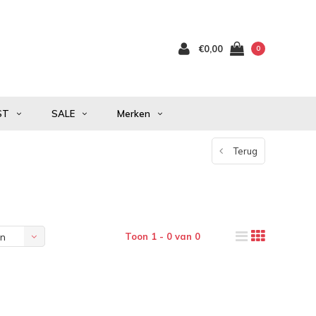
€0,00
0
ST
SALE
Merken
Terug
Toon 1 - 0 van 0
en