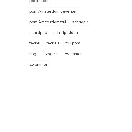
pocket pal
pom Amsterdam deventer
pom Amsterdam trui
schaapje
schildpad
schildpadden
teckel
teckels
trui pom
vogel
vogels
zwemmen
zwemmer