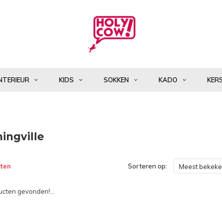
NTERIEUR
KIDS
SOKKEN
KADO
KER
ingville
ten
Sorteren op:
Meest bekek
cten gevonden!...