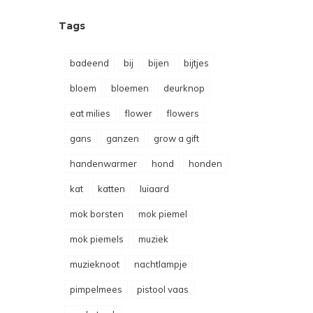
Tags
badeend
bij
bijen
bijtjes
bloem
bloemen
deurknop
eat milies
flower
flowers
gans
ganzen
grow a gift
handenwarmer
hond
honden
kat
katten
luiaard
mok borsten
mok piemel
mok piemels
muziek
muzieknoot
nachtlampje
pimpelmees
pistool vaas