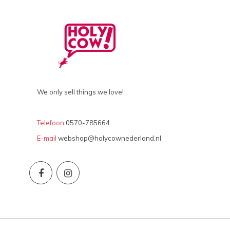
We only sell things we love!
Telefoon
0570-785664
E-mail
webshop@holycownederland.nl