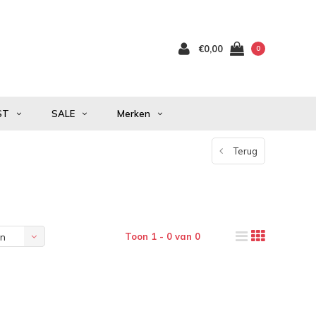
€0,00
0
ST
SALE
Merken
Terug
Toon 1 - 0 van 0
en