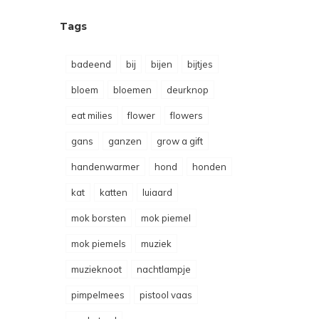
Tags
badeend
bij
bijen
bijtjes
bloem
bloemen
deurknop
eat milies
flower
flowers
gans
ganzen
grow a gift
handenwarmer
hond
honden
kat
katten
luiaard
mok borsten
mok piemel
mok piemels
muziek
muzieknoot
nachtlampje
pimpelmees
pistool vaas