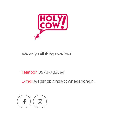
We only sell things we love!
Telefoon
0570-785664
E-mail
webshop@holycownederland.nl