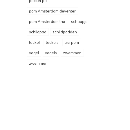
pocket pal
pom Amsterdam deventer
pom Amsterdam trui
schaapje
schildpad
schildpadden
teckel
teckels
trui pom
vogel
vogels
zwemmen
zwemmer