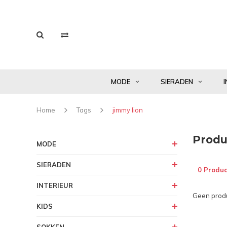
MODE
SIERADEN
I
Home
Tags
jimmy lion
Produ
MODE
SIERADEN
0 Produc
INTERIEUR
Geen produ
KIDS