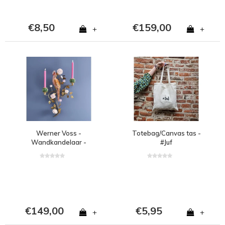
€8,50
€159,00
+
+
Werner Voss -
Totebag/Canvas tas -
Wandkandelaar -
#Juf
Papegaai -
Handgeschilderd - 39,5
x 12 x 59 cm
€149,00
€5,95
+
+