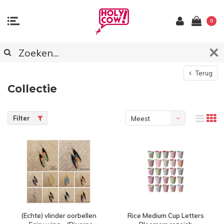
0
Terug
Collectie
Filter
Meest
bekeken
(Echte) vlinder oorbellen
Rice Medium Cup Letters