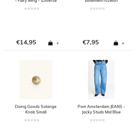
- Fairy wing - (Diverse
Bloemem rozeish
kleuren)
€14,95
€7,95
+
+
Doing Goods Solange
Pom Amsterdam JEANS -
Knob Small
Jacky Studs Mid Blue