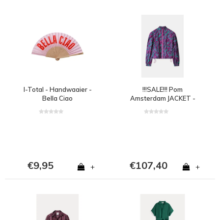
I-Total - Handwaaier -
!!!SALE!!! Pom
Bella Ciao
Amsterdam JACKET -
Animal Purple
€9,95
€107,40
+
+