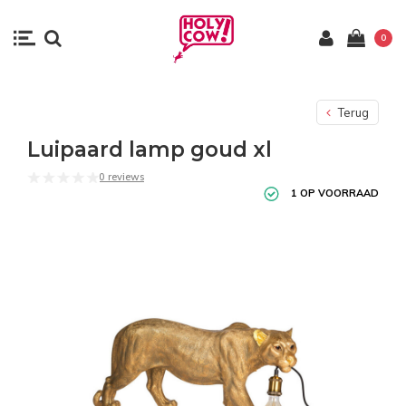
0
Terug
Luipaard lamp goud xl
0 reviews
1 OP VOORRAAD