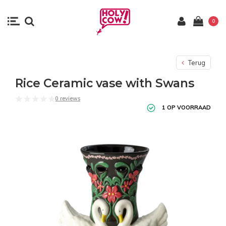
0
Terug
Rice Ceramic vase with Swans
0 reviews
1 OP VOORRAAD