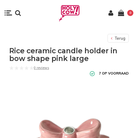
0
Terug
Rice ceramic candle holder in
bow shape pink large
0 reviews
7 OP VOORRAAD