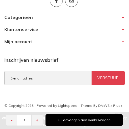
Categorieën
Klantenservice
Mijn account
Inschrijven nieuwsbrief
VERSTUUR
© Copyright 2026 - Powered by
Lightspeed
- Theme By
DMWS
x
Plus+
We houden van cookies, jij ook? we eten ze graag maar slaan ook cookies op
-
+
+ Toevoegen aan winkelwagen
om onze site te verbeteren
Manage cookies