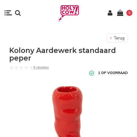
0
Terug
Kolony Aardewerk standaard
peper
0 reviews
1 OP VOORRAAD