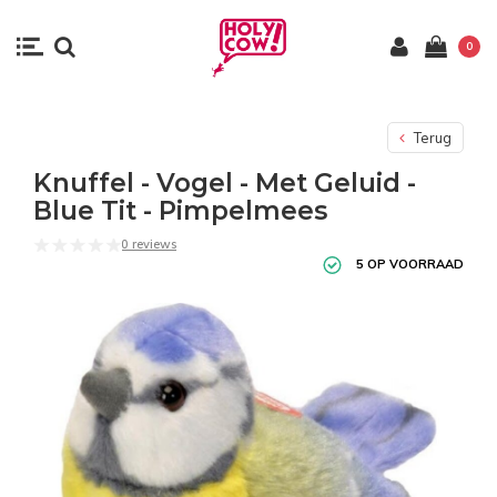
0
Terug
Knuffel - Vogel - Met Geluid -
Blue Tit - Pimpelmees
0 reviews
5 OP VOORRAAD