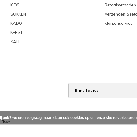
KIDS
Betaalmethoden
SOKKEN
Verzenden & ret
KADO
Klantenservice
KERST
SALE
ij ook? we eten ze graag maar slaan ook cookies op om onze site te verbetere
x
Plus+