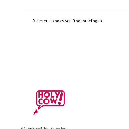
0
sterren op basis van
0
beoordelingen
We only sell things we love!