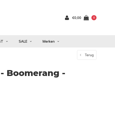
€0,00
0
ST
SALE
Merken
Terug
 - Boomerang -