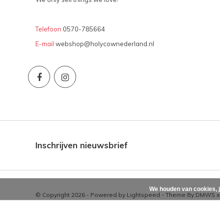
Telefoon
0570-785664
E-mail
webshop@holycownederland.nl
Inschrijven nieuwsbrief
We houden van cookies, j
© Copyright 2026 - Powered by
Lightspeed
- Theme By
DMWS