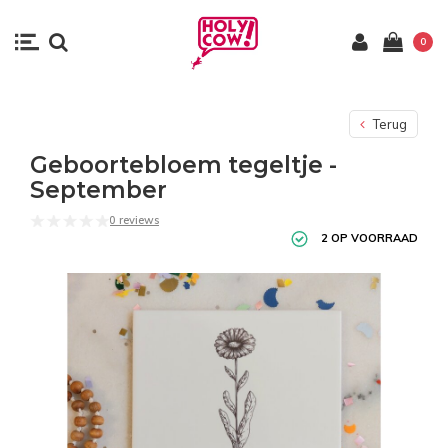
0
Terug
Geboortebloem tegeltje -
September
0 reviews
2 OP VOORRAAD