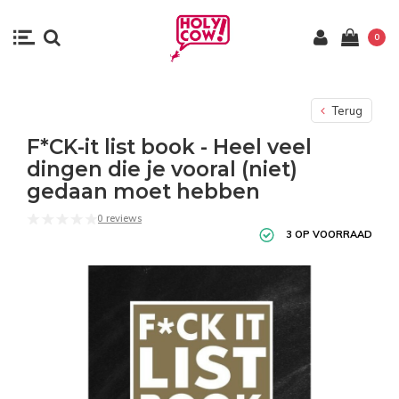
0
Terug
F*CK-it list book - Heel veel
dingen die je vooral (niet)
gedaan moet hebben
0 reviews
3 OP VOORRAAD