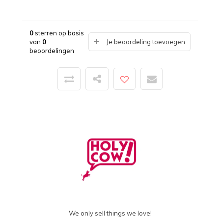
0
sterren op basis
van
0
Je beoordeling toevoegen
beoordelingen
We only sell things we love!