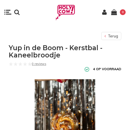
0
Terug
Yup in de Boom - Kerstbal -
Kaneelbroodje
0 reviews
4 OP VOORRAAD