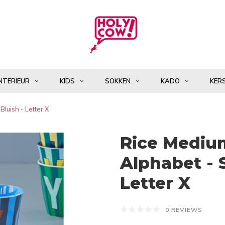
NTERIEUR
KIDS
SOKKEN
KADO
KER
luish - Letter X
Rice Mediu
Alphabet - S
Letter X
0 REVIEWS