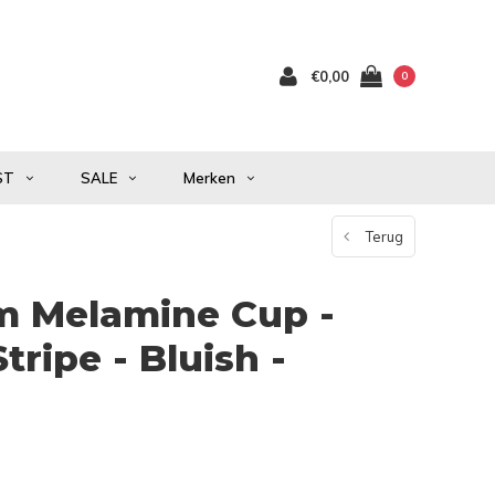
€0,00
0
ST
SALE
Merken
Terug
m Melamine Cup -
tripe - Bluish -