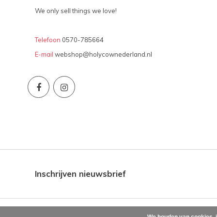
We only sell things we love!
Telefoon
0570-785664
E-mail
webshop@holycownederland.nl
Inschrijven nieuwsbrief