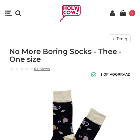
0
Terug
No More Boring Socks - Thee -
One size
0 reviews
1 OP VOORRAAD