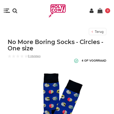
0
Terug
No More Boring Socks - Circles -
One size
0 reviews
4 OP VOORRAAD