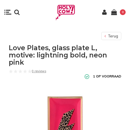
0
Terug
Love Plates, glass plate L,
motive: lightning bold, neon
pink
0 reviews
1 OP VOORRAAD