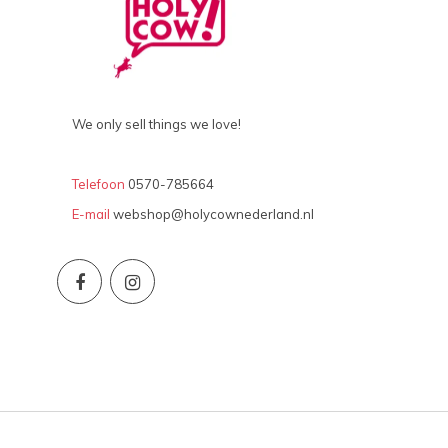
We only sell things we love!
Telefoon
0570-785664
E-mail
webshop@holycownederland.nl