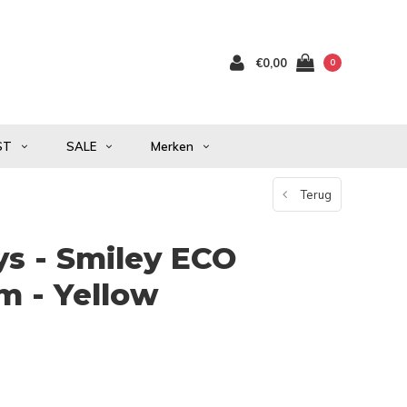
€0,00
0
ST
SALE
Merken
Terug
s - Smiley ECO
cm - Yellow