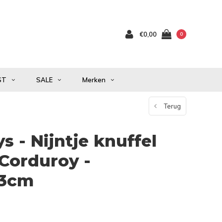
€0,00
0
ST
SALE
Merken
Terug
s - Nijntje knuffel
 Corduroy -
23cm