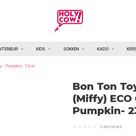
NTERIEUR
KIDS
SOKKEN
KADO
KER
roy - Pumpkin- 23cm
Bon Ton Toy
(Miffy) ECO
Pumpkin- 
0 REVIEWS