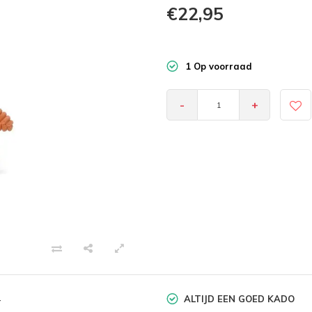
€22,95
1 Op voorraad
-
+
ALTIJD EEN GOED KADO
-