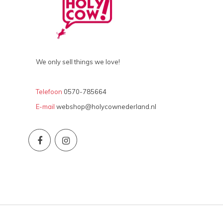
We only sell things we love!
Telefoon
0570-785664
E-mail
webshop@holycownederland.nl