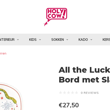
NTERIEUR
KIDS
SOKKEN
KADO
KER
erren
All the Luck
Bord met Sl
0 REVIEWS
€27,50