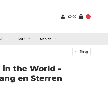
€0,00
0
ST
SALE
Merken
Terug
 in the World -
ang en Sterren