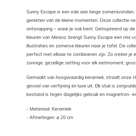
Sunny Escape is een ode aan lange zomeravonden, kl
genieten van de kleine momenten. Deze collectie 
ontsnapping – waar je ook bent. Geïnspireerd op d
kleuren van Mexico, brengt Sunny Escape een mix va
illustraties en zomerse kleuren naar je tafel. De coll
perfect met elkaar te combineren zijn. Zo creëer je 
zonnige, gezellige setting voor elk eetmoment, groot 
Gemaakt van hoogwaardig keramiek, straalt onze 
gevoel van verfijning en luxe uit. Elk stuk is zorgvu
bestand is tegen dagelijks gebruik en magnetron- e
- Materiaal: Keramiek
- Afmetingen: ⌀ 20 cm