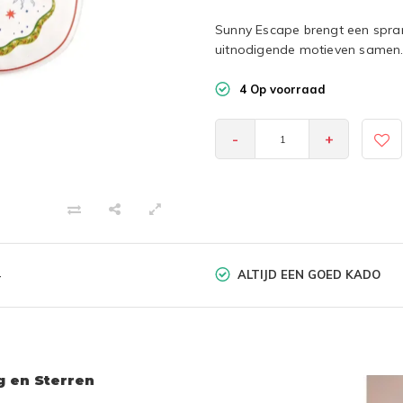
Sunny Escape brengt een sprank
uitnodigende motieven samen
4 Op voorraad
-
+
ALTIJD EEN GOED KADO
-
g en Sterren