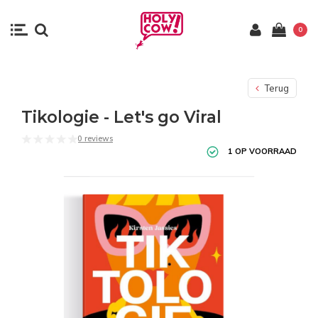
0
Terug
Tikologie - Let's go Viral
0 reviews
1 OP VOORRAAD