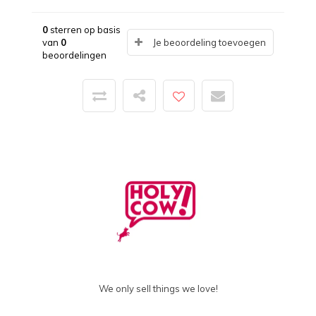
0
sterren op basis
van
0
Je beoordeling toevoegen
beoordelingen
We only sell things we love!