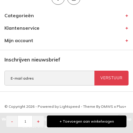
Categorieën
Klantenservice
Mijn account
Inschrijven nieuwsbrief
VERSTUUR
© Copyright 2026 - Powered by
Lightspeed
- Theme By
DMWS
x
Plus+
We houden van cookies, jij ook? we eten ze graag maar slaan ook cookies op
-
+
+ Toevoegen aan winkelwagen
om onze site te verbeteren
Manage cookies