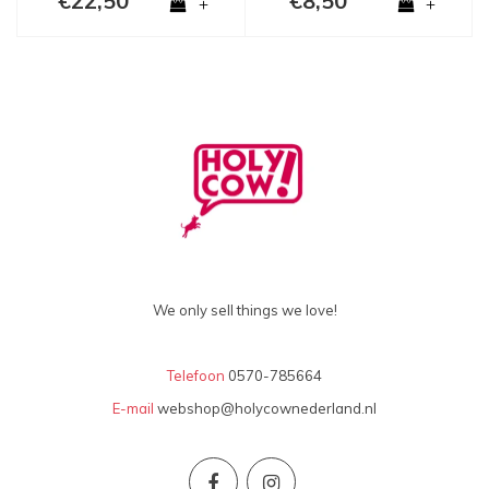
€22,50
€8,50
+
+
We only sell things we love!
Telefoon
0570-785664
E-mail
webshop@holycownederland.nl